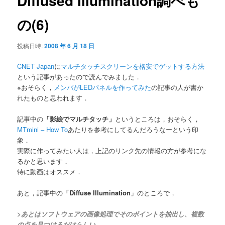
Diffused Illumination調べも
ゲ
ー
の(6)
シ
ョ
投稿日時:
2008 年 6 月 18 日
ン
CNET Japan
に
マルチタッチスクリーンを格安でゲットする方法
という記事があったので読んでみました．
※おそらく，
メンバがLEDパネルを作ってみた
の記事の人が書か
れたものと思われます．
記事中の
「影絵でマルチタッチ」
というところは，おそらく，
MTmini – How To
あたりを参考にしてるんだろうなーという印
象．
実際に作ってみたい人は，上記のリンク先の情報の方が参考にな
るかと思います．
特に動画はオススメ．
あと，記事中の
「Diffuse Illumination
」のところで，
>あとはソフトウェアの画像処理でそのポイントを抽出し、複数
の点を見つけるだけらしい。