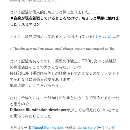
という記述が個人的にちょっと気になりました。。。
＃自身が現在苦戦しているところなので，ちょっと琴線に触れま
した．スミマセン．
ええと，冷静に補足してみると，引用されている
FTIR vs DI at
の
>* blobs are not as clear and sharp, when compared to ftir
という記述もありますし，実際の体験上，FTIRに比べて接触部
の輝度値はそこまで大きくならない，かつ
接触部以外（手のひら等）の輝度値も大きくなるので，ソフト側
でそれなりに頑張る必要があります．
地味に難しいところだったり．
ただ，全体的には，一般向けの記事ということで読みやすかった
と思うので，
Diffused Illumination developer
が少しでも増えたらいいなーと
か思ってみたりしました．
カテゴリー:
Diffused Illumination
作成者:
dandelion
パーマリンク