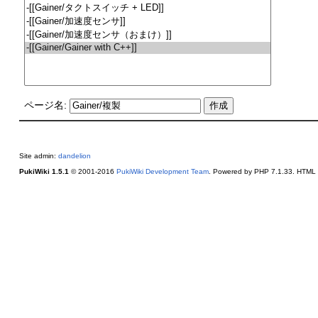
ページ名:
Site admin:
dandelion
PukiWiki 1.5.1
© 2001-2016
PukiWiki Development Team
. Powered by PHP 7.1.33. HTML c