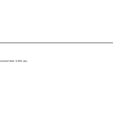
onvert time: 0.001 sec.