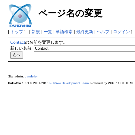
ページ名の変更
[
トップ
] [
新規
|
一覧
|
単語検索
|
最終更新
|
ヘルプ
|
ログイン
]
Contact
の名前を変更します。
新しい名前:
Site admin:
dandelion
PukiWiki 1.5.1
© 2001-2016
PukiWiki Development Team
. Powered by PHP 7.1.33. HTML c