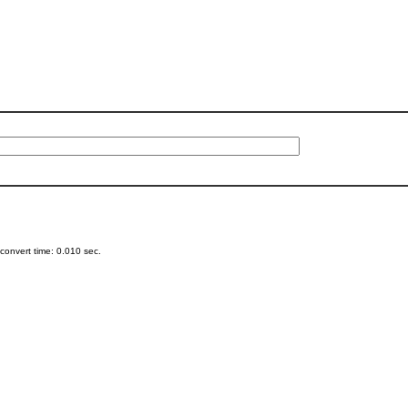
onvert time: 0.010 sec.